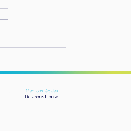
gations RH en 2026 :
ent renforcer la
ention pour éviter
èlement, sexisme et
es les dérives en
eprise ?
© 2026
happytim.com.
ts réservés ||
Mentions légales
Bordeaux France