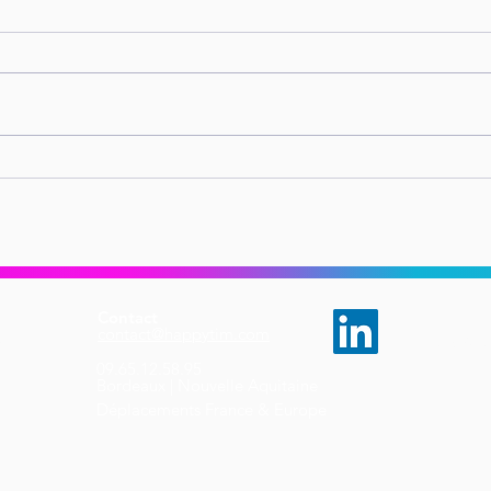
Séminaire CODIR |
Obli
séminaire de direction :
comm
comment répondre aux
prév
besoins réels des
harc
dirigeants ?
tout
entr
Contact
contact@happytim.com
pe
Tous droi
09.65.12.58.95​
OMEX
Bordeaux | Nouvelle Aquitaine
Déplacements France & Europe
ers