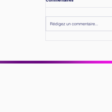
Commentaires
Rédigez un commentaire...
Accompagnement manager
vs formation management :
quelles différences et
comment choisir ?
Offres
Diagnostic dynamique d'équi
Coaching dirigeant PME
Accompagnement CODIR C
Conduite du changement
Montée en compétence manag
Accompagnement managers
Coaching d'équipe
Séminaires & ateliers collectifs