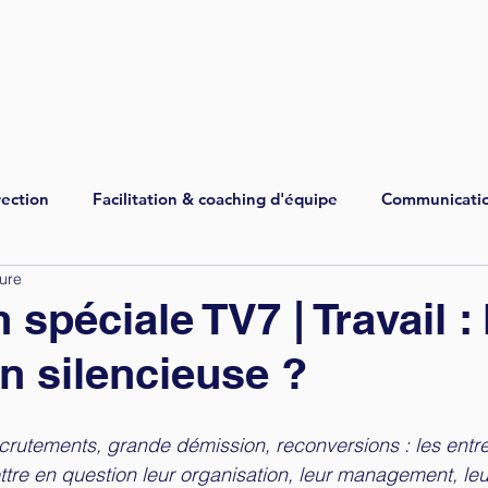
VOS BESOINS
NOS OFFRES
NOS CLIENTS
LA 
ection
Facilitation & coaching d'équipe
Communicati
ture
spéciale TV7 | Travail : 
on silencieuse ?
rutements, grande démission, reconversions : les entre
re en question leur organisation, leur management, le