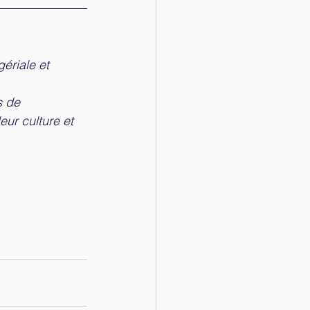
ériale et 
s de 
eur culture et 