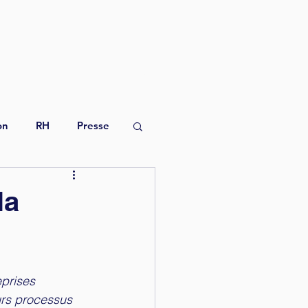
TIM
ACTU
CONTACT
on
RH
Presse
la
prises 
urs processus 