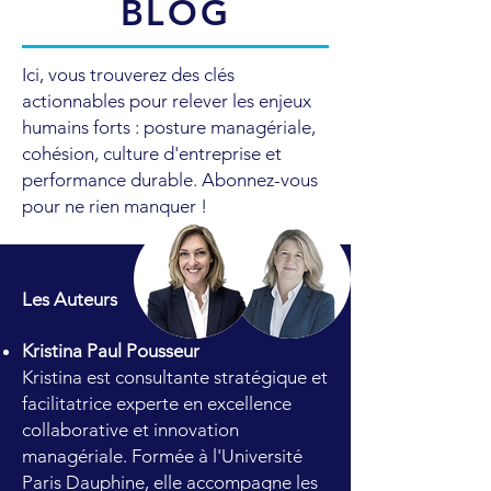
BLOG
Ici, vous trouverez des clés
actionnables pour relever les enjeux
humains forts : posture managériale,
cohésion, culture d'entreprise et
performance durable. Abonnez-vous
pour ne rien manquer !
Les Auteurs
Kristina Paul Pousseur
Kristina est consultante stratégique et
facilitatrice experte en excellence
collaborative et innovation
managériale. Formée à l'Université
Paris Dauphine, elle accompagne les