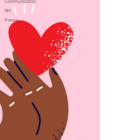
Communication
RH
Presse