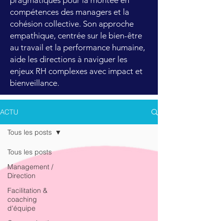
pragmatiques pour la montée en
compétences des managers et la
cohésion collective. Son approche
empathique, centrée sur le bien-être
au travail et la performance humaine,
aide les directions à naviguer les
enjeux RH complexes avec impact et
bienveillance.
ACTU
Tous les posts
Tous les posts
Management /
Direction
Facilitation &
coaching
d'équipe