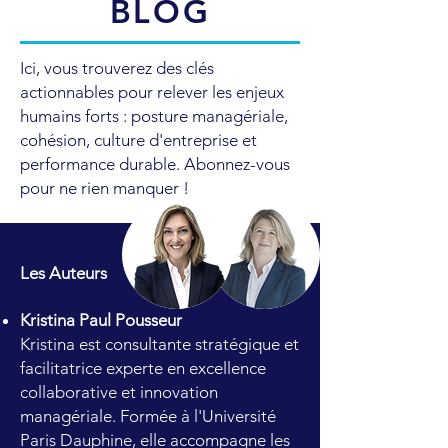
BLOG
Ici, vous trouverez des clés
actionnables pour relever les enjeux
humains forts : posture managériale,
cohésion, culture d'entreprise et
performance durable. Abonnez-vous
pour ne rien manquer !
Les Auteurs
Kristina Paul Pousseur
Kristina est consultante stratégique et
facilitatrice experte en excellence
collaborative et innovation
managériale. Formée à l'Université
Paris Dauphine, elle accompagne les