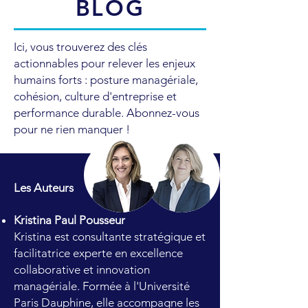
BLOG
Ici, vous trouverez des clés
actionnables pour relever les enjeux
humains forts : posture managériale,
cohésion, culture d'entreprise et
performance durable. Abonnez-vous
pour ne rien manquer !
Les Auteurs
Kristina Paul Pousseur
Kristina est consultante stratégique et
facilitatrice experte en excellence
collaborative et innovation
managériale. Formée à l'Université
Paris Dauphine, elle accompagne les