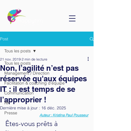
Post
Tous les posts
21 nov. 2019
2 min de lecture
Tous les posts
Non, l’agilité n’est pas
Management / Direction
réservée qu'aux équipes
Facilitation & coaching d'équipe
IT : il est temps de se
Communication
l’approprier !
RH
Dernière mise à jour :
16 déc. 2025
Presse
Auteur : Kristina Paul Pousseur
Êtes-vous prêts à 