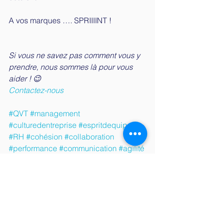
A vos marques …. SPRIIIINT !
Si vous ne savez pas comment vous y 
prendre, nous sommes là pour vous 
aider ! 😉
Contactez-nous
#QVT
#management
#culturedentreprise
#espritdequipe
#RH
#cohésion
#collaboration
#performance
#communication
#agilité
conduite du changement
management
engagement collaborateurs
manager
communication interne
facilitation
Management / Direction
Facilitation & coaching d'équipe
RH