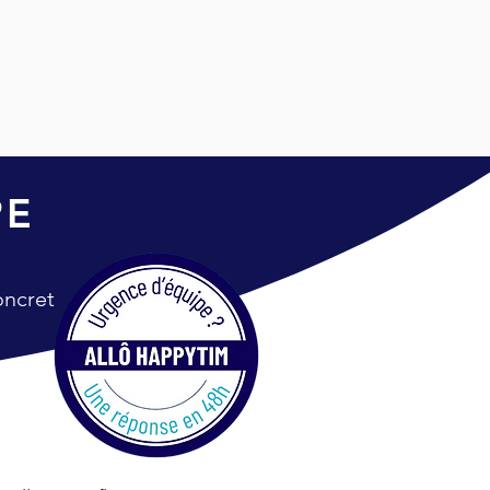
TIM
ACTU
CONTACT
PE
oncret