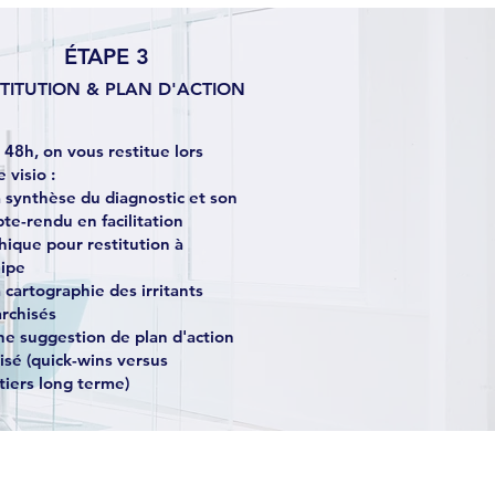
ÉTAPE 3
TITUTION & PLAN D'ACTION
 48h, on vous restitue lors
 visio :
 synthèse du diagnostic et son
te-rendu en facilitation
hique pour restitution à
uipe
 cartographie des irritants
archisés
e suggestion de plan d'action
risé (quick-wins versus
tiers long terme)