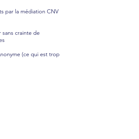
its par la médiation CNV
 sans crainte de
es
Anonyme (ce qui est trop
s."