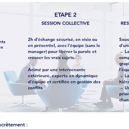
ETAPE 2
SESSION COLLECTIVE
RES
2h d'échange sécurisé, en visio ou
Sous
nts
en présentiel, avec l'équipe (sans le
d'une
en
manager) pour libérer la parole et
→ La
creuser les vrais sujets.
comp
grap
Animé par une intervenante
l'éq
extérieure, experte en dynamique
→ La
d’équipe et certifiée en gestion des
hiér
conflits
→ Un
prio
chan
ncrètement :