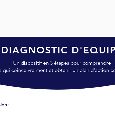
VOS BESOINS
NOS OFFRES
NOS CLIENTS
LA 
DIAGNOSTIC D'EQUI
Un dispositif en 3 étapes pour comprendre
e qui coince vraiment
et obtenir un plan d'action c
sion
: