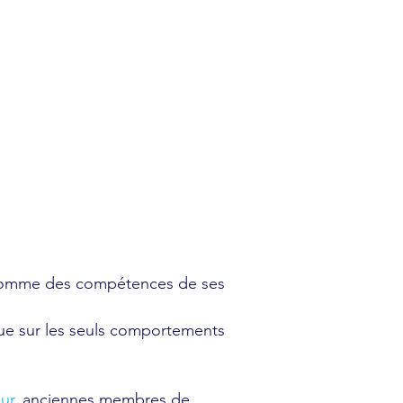
a somme des compétences de ses
que sur les seuls comportements
ur
, anciennes membres de