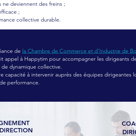
s ne deviennent des freins ;
fficace ;
mance collective durable.
iance de
la Chambre de Commerce et d'Industrie de B
ait appel à Happytim pour accompagner les dirigeants d
de dynamique collective.
re capacité à intervenir auprès des équipes dirigeantes
r de performance.
GNEMENT
COA
DIRECTION
DIR