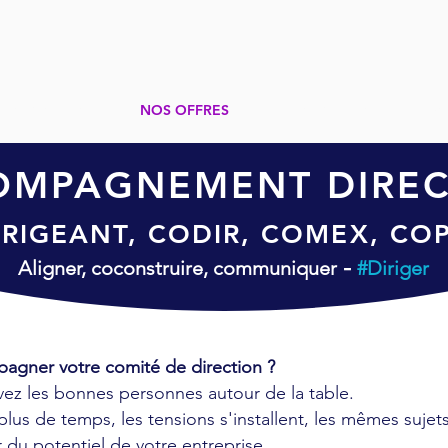
VOS BESOINS
NOS OFFRES
NOS CLIENTS
LA 
OMPAGNEMENT DIREC
IRIGEANT, CODIR, COMEX, COP
-
Aligner, coconstruire, communiquer
#Diriger
pagner votre comité de direction ?
ez les bonnes personnes autour de la table.
plus de temps, les tensions s'installent, les mêmes sujet
r du potentiel de votre entreprise.