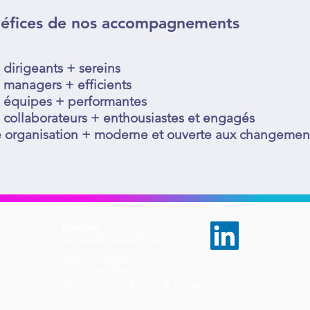
néfices de nos accompagnements
 dirigeants + sereins
 managers + efficients
 équipes + performantes
 collaborateurs + enthousiastes et engagés
 organisation + moderne et ouverte aux changemen
Contact
contact@happytim.com
pe
Tous droi
09.65.12.58.95​
OMEX
Bordeaux | Nouvelle Aquitaine
Déplacements France & Europe
ers