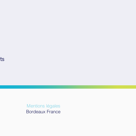
ts
© 2026
happytim.com.
ts réservés ||
Mentions légales
Bordeaux France