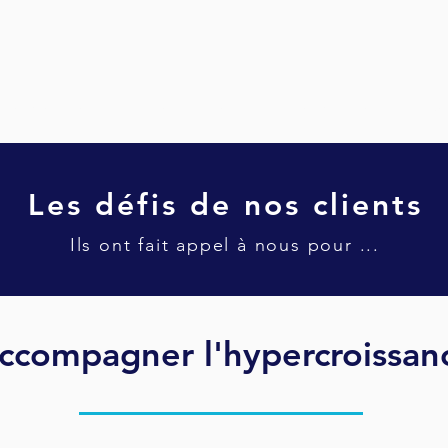
VOS BESOINS
NOS OFFRES
NOS CLIENTS
LA 
Les
défis
de nos clients
Ils ont fait appel à nous pour ...
ccompagner l'hypercroissan