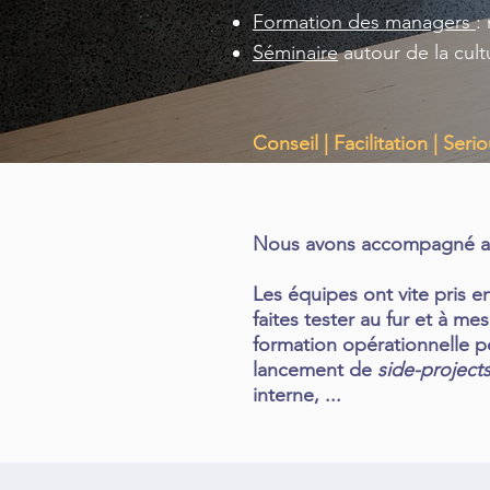
Formation des managers
:
Séminaire
autour de la cultu
Conseil | Facilitation | S
Nous avons accompagné ave
Les équipes ont vite pris 
faites tester au fur et à me
formation opérationnelle p
lancement de
side-project
interne, ...