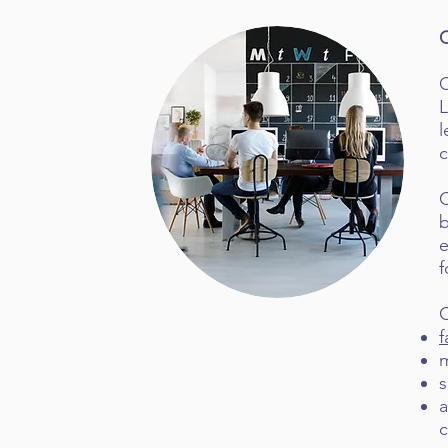
C
C
L
l
c
C
b
e
f
C
f
m
s
a
c