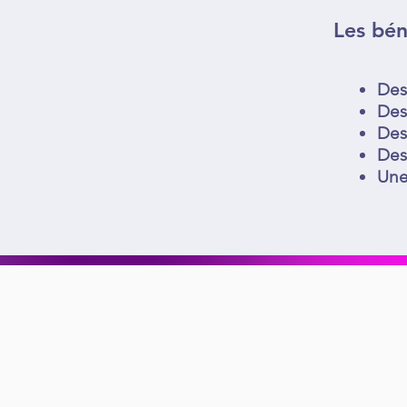
Les bé
Des
Des
Des
Des
Une
Offres
Diagnostic dynamique d'équi
Coaching dirigeant PME
Accompagnement CODIR C
Conduite du changement
Montée en compétence manag
Accompagnement managers