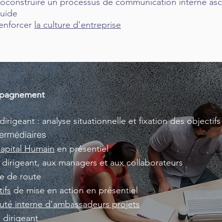
oconstruire un processus de communication interne asc
luide
enforcer
la culture d'entreprise
ompagnement
dirigeant : analyse situationnelle et fixation des objecti
termédiaires
Capital Humain
en présentiel
u dirigeant, aux managers et aux collaborateurs
le de route
tifs
de mise en action en présentiel
é interne d'ambassadeurs projets
 dirigeant