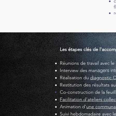
c
f
r
Les étapes clés de l'acc
Réunions de travail avec le 
agers in
Interview des man
Réalisation du
diagnostic 
Restitution des résultats a
Co-construction
de la feuil
Facilitation d'ateliers collec
Animation d'
une communaut
Suivi hebdomadaire avec le