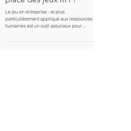
5 min de lecture
Serious game : Pourquoi
et comment mettre en
place des jeux RH ?
Le jeu en entreprise - et plus
particulièrement appliqué aux ressources
humaines est un outil astucieux pour
(re)dynamiser certains process