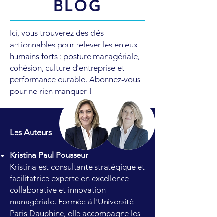
BLOG
Ici, vous trouverez des clés
actionnables pour relever les enjeux
humains forts : posture managériale,
cohésion, culture d'entreprise et
performance durable. Abonnez-vous
pour ne rien manquer !
Les Auteurs
Kristina Paul Pousseur
Kristina est consultante stratégique et
facilitatrice experte en excellence
collaborative et innovation
managériale. Formée à l'Université
Paris Dauphine, elle accompagne les