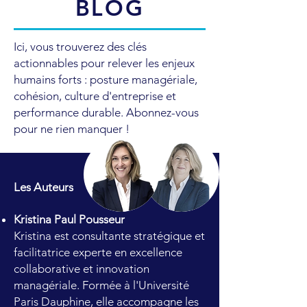
BLOG
Ici, vous trouverez des clés
actionnables pour relever les enjeux
humains forts : posture managériale,
cohésion, culture d'entreprise et
performance durable. Abonnez-vous
pour ne rien manquer !
Les Auteurs
Kristina Paul Pousseur
Kristina est consultante stratégique et
facilitatrice experte en excellence
collaborative et innovation
managériale. Formée à l'Université
Paris Dauphine, elle accompagne les