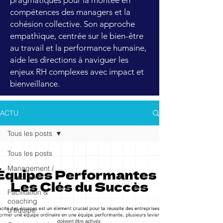
pragmatiques pour la montée en
compétences des managers et la
cohésion collective. Son approche
empathique, centrée sur le bien-être
au travail et la performance humaine,
aide les directions à naviguer les
enjeux RH complexes avec impact et
bienveillance.
ACTU
Tous les posts
Tous les posts
Management /
Direction
Facilitation &
coaching
d'équipe