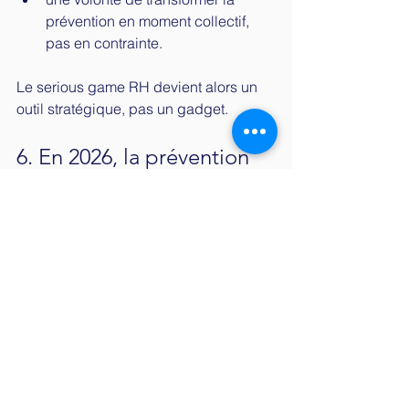
prévention en moment collectif, 
pas en contrainte.
Le serious game RH devient alors un 
outil stratégique, pas un gadget.
6. En 2026, la prévention 
n’est plus une option : 
c’est une culture
Les entreprises qui réussissent à 
installer une culture de prévention 
durable sont celles qui :
dépassent la simple obligation RH,
investissent dans des expériences 
engageantes,
donnent aux collaborateurs les 